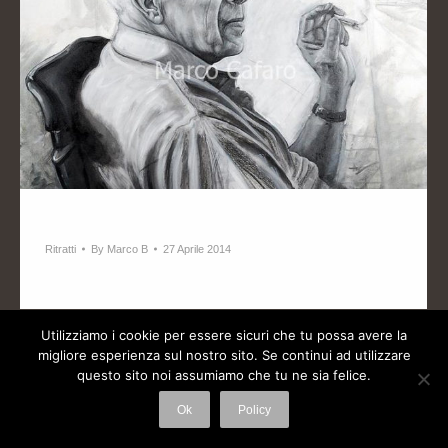
Ritratti su commissione
Ritratti
By
Marco B
27 Aprile 2014
Ritratti
Utilizziamo i cookie per essere sicuri che tu possa avere la
migliore esperienza sul nostro sito. Se continui ad utilizzare
questo sito noi assumiamo che tu ne sia felice.
© 2026 Marco Cafaro all right reserved. P.IVA 07138840967
Privacy & Cookie Policy
Ok
Policy
-
Sviluppo sito WEB by FocusLab360.it