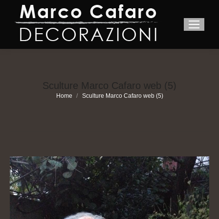
Sculture Marco Cafaro web (5)
You are here:
Home
Sculture Marco Cafaro web (5)