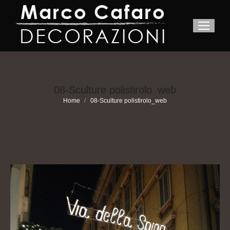
08-Sculture polistirolo_web
You are here:
Home
08-Sculture polistirolo_web