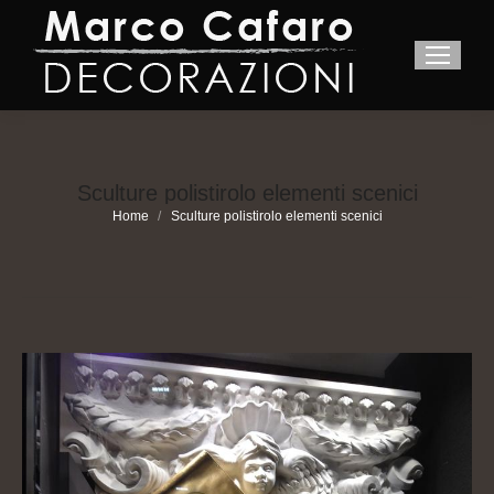
Sculture polistirolo elementi scenici
You are here:
Home
Sculture polistirolo elementi scenici