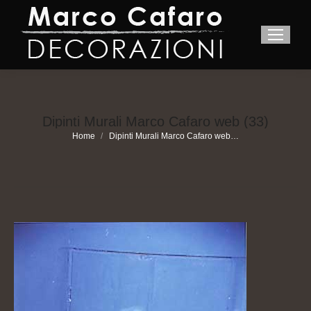
Dipinti Murali Marco Cafaro web (33)
You are here:
Home
Dipinti Murali Marco Cafaro web…