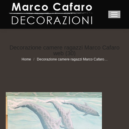
Decorazione camere ragazzi Marco Cafaro
web (30)
You are here:
Home
Decorazione camere ragazzi Marco Cafaro…